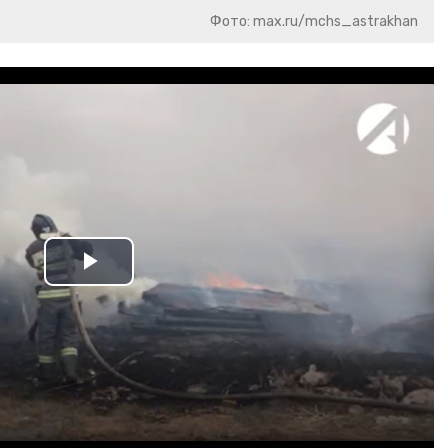
Фото: max.ru/mchs_astrakhan
Play
Video