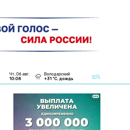
чт, 06 авг.
Володарский
10:08
+
31
°С,
дождь