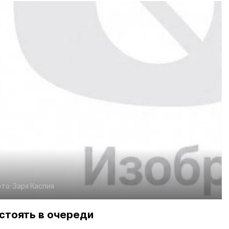
то:
Заря Каспия
стоять в очереди