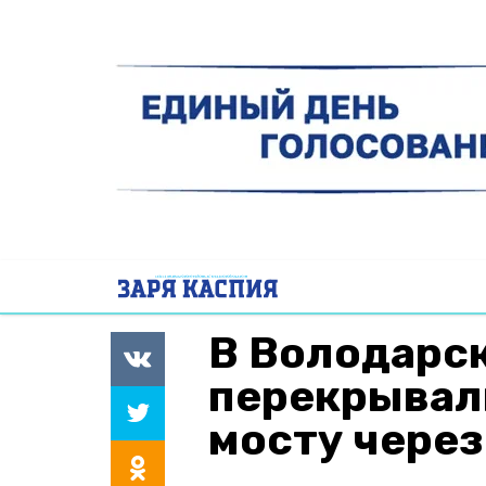
В Володарс
перекрывал
мосту чере