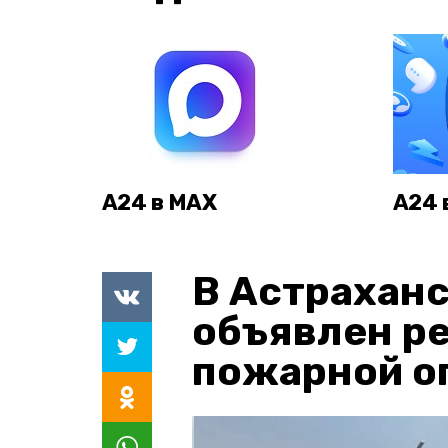
А24 в MAX
А24 
В Астраханс
объявлен р
пожарной о