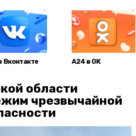
в Вконтакте
А24 в ОК
кой области
ежим чрезвычайной
пасности