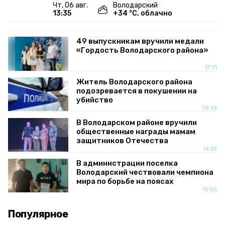
чт, 06 авг.
Володарский
13:35
+
34
°С,
облачно
49 выпускникам вручили медали
«Гордость Володарского района»
17:31
Житель Володарского района
подозревается в покушении на
убийство
09:39
В Володарском районе вручили
общественные награды мамам
защитников Отечества
14:03
В администрации поселка
Володарский чествовали чемпиона
мира по борьбе на поясах
10:00
Популярное