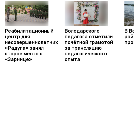
Реабилитационный
Володарского
В В
центр для
педагога отметили
рай
несовершеннолетних
почётной грамотой
про
«Радуга» занял
за трансляцию
второе место в
педагогического
«Зарнице»
опыта