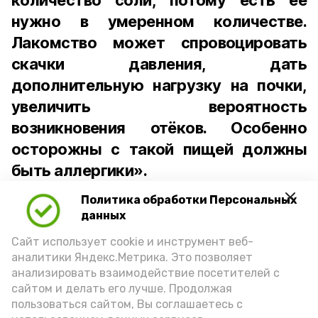
количество соли, потому есть её
нужно в умеренном количестве.
Лакомство может спровоцировать
скачки давления, дать
дополнительную нагрузку на почки,
увеличить вероятность
возникновения отёков. Особенно
осторожны с такой пищей должны
быть аллергики».
Политика обработки Персональных
Для взрослого человека безопасной
данных
порцией икры считается 30-50 граммов
(2-3 ложки). При этом следует обратить
Сайт использует cookie и инструмент веб-
аналитики Яндекс.Метрика. Это позволяет
внимание на хлеб, с которым она
анализировать взаимодействие посетителей с
подаётся: лучше выбирать
сайтом и делать его лучше. Продолжая
цельнозерновой, с мукой грубого
пользоваться сайтом, Вы соглашаетесь с