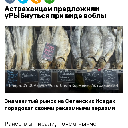
Астраханцам предложили
уРЫБнуться при виде воблы
Вчера, 09:00
Разное
Фото:
Ольга Корженко
Астрахань 24
Знаменитый рынок на Селенских Исадах
порадовал своими рекламными перлами
Ранее мы писали, почём нынче