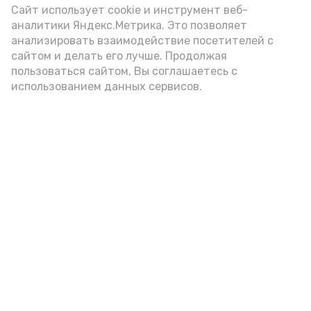
Сайт использует cookie и инструмент веб-
аналитики Яндекс.Метрика. Это позволяет
анализировать взаимодействие посетителей с
сайтом и делать его лучше. Продолжая
пользоваться сайтом, Вы соглашаетесь с
использованием данных сервисов.
Фото: Ольга Корженко Астрахань 24
Как объяснили продавцы, воблу берут
охотно: уж больно хороша на вкус. К
тому же её удобно транспортировать,
она долго не портится. А это