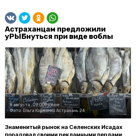
Астраханцам предложили
уРЫБнуться при виде воблы
8 августа , 09:00
Разное
Фото:
Ольга Корженко
Астрахань 24
Знаменитый рынок на Селенских Исадах
порадовал своими рекламными перлами