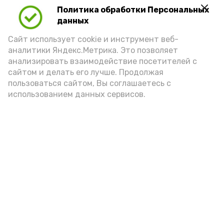
Политика обработки Персональных
Для взрослого человека безопасной
данных
порцией икры считается 30-50 граммов
(2-3 ложки). При этом следует обратить
Сайт использует cookie и инструмент веб-
аналитики Яндекс.Метрика. Это позволяет
внимание на хлеб, с которым она
анализировать взаимодействие посетителей с
подаётся: лучше выбирать
сайтом и делать его лучше. Продолжая
цельнозерновой, с мукой грубого
пользоваться сайтом, Вы соглашаетесь с
использованием данных сервисов.
помола. Есть икру следует в первой
половине дня. Кстати, полезнее для
здоровья сопроводить такой бутерброд
сочными овощами, свежей зеленью и
отварным яйцом.