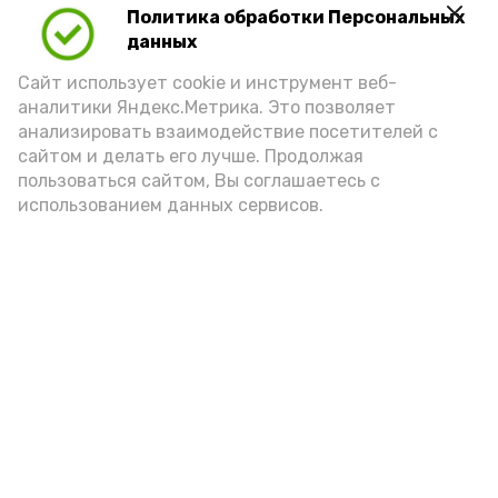
Политика обработки Персональных
Для взрослого человека безопасной
данных
порцией икры считается 30-50 граммов
(2-3 ложки). При этом следует обратить
Сайт использует cookie и инструмент веб-
аналитики Яндекс.Метрика. Это позволяет
внимание на хлеб, с которым она
анализировать взаимодействие посетителей с
подаётся: лучше выбирать
сайтом и делать его лучше. Продолжая
цельнозерновой, с мукой грубого
пользоваться сайтом, Вы соглашаетесь с
использованием данных сервисов.
помола. Есть икру следует в первой
половине дня. Кстати, полезнее для
здоровья сопроводить такой бутерброд
сочными овощами, свежей зеленью и
отварным яйцом.