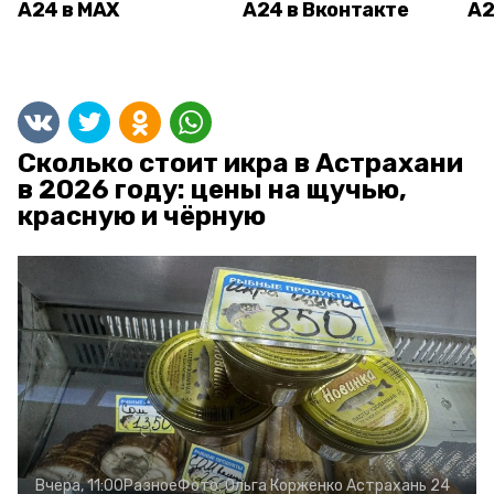
А24 в MAX
А24 в Вконтакте
А2
Сколько стоит икра в Астрахани
в 2026 году: цены на щучью,
красную и чёрную
Вчера, 11:00
Разное
Фото:
Ольга Корженко
Астрахань 24