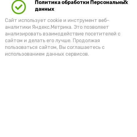
Политика обработки Персональных
Для взрослого человека безопасной
данных
порцией икры считается 30-50 граммов
(2-3 ложки). При этом следует обратить
Сайт использует cookie и инструмент веб-
аналитики Яндекс.Метрика. Это позволяет
внимание на хлеб, с которым она
анализировать взаимодействие посетителей с
подаётся: лучше выбирать
сайтом и делать его лучше. Продолжая
цельнозерновой, с мукой грубого
пользоваться сайтом, Вы соглашаетесь с
использованием данных сервисов.
помола. Есть икру следует в первой
половине дня. Кстати, полезнее для
здоровья сопроводить такой бутерброд
сочными овощами, свежей зеленью и
отварным яйцом.