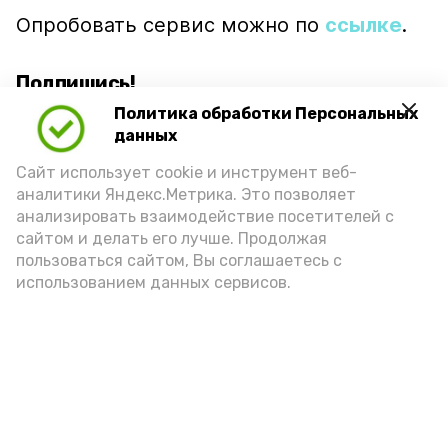
Опробовать сервис можно по
ссылке
.
Подпишись!
Политика обработки Персональных
данных
Сайт использует cookie и инструмент веб-
аналитики Яндекс.Метрика. Это позволяет
анализировать взаимодействие посетителей с
А24 в MAX
А24 в Вконтакте
А2
сайтом и делать его лучше. Продолжая
пользоваться сайтом, Вы соглашаетесь с
использованием данных сервисов.
Ветераны СВО и их семьи в
Астрахани оформили 180
соцконтрактов