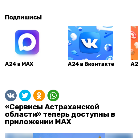
Подпишись!
А24 в MAX
А24 в Вконтакте
А2
«Сервисы Астраханской
области» теперь доступны в
приложении MAX