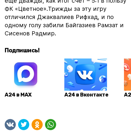
ещё дважды, как итог счёт – 5:1 в пользу
ФК «Цветное».Трижды за эту игру
отличился Джаквалиев Рифхад, и по
одному голу забили Байгазиев Рамзат и
Сисенов Радмир.
Подпишись!
А24 в MAX
А24 в Вконтакте
А2