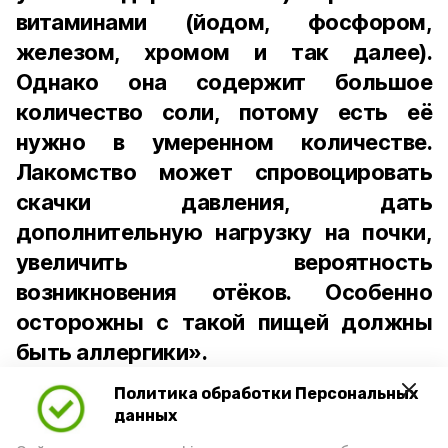
витаминами (йодом, фосфором,
железом, хромом и так далее).
Однако она содержит большое
количество соли, потому есть её
нужно в умеренном количестве.
Лакомство может спровоцировать
скачки давления, дать
дополнительную нагрузку на почки,
увеличить вероятность
возникновения отёков. Особенно
осторожны с такой пищей должны
быть аллергики».
Политика обработки Персональных
Для взрослого человека безопасной
данных
порцией икры считается 30-50 граммов