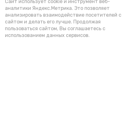
(2-3 ложки). При этом следует обратить
Сайт использует cookie и инструмент веб-
аналитики Яндекс.Метрика. Это позволяет
внимание на хлеб, с которым она
анализировать взаимодействие посетителей с
подаётся: лучше выбирать
сайтом и делать его лучше. Продолжая
цельнозерновой, с мукой грубого
пользоваться сайтом, Вы соглашаетесь с
использованием данных сервисов.
помола. Есть икру следует в первой
половине дня. Кстати, полезнее для
здоровья сопроводить такой бутерброд
сочными овощами, свежей зеленью и
отварным яйцом.