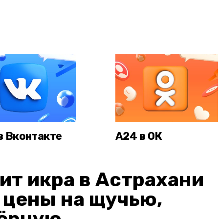
в Вконтакте
А24 в ОК
ит икра в Астрахани
: цены на щучью,
чёрную