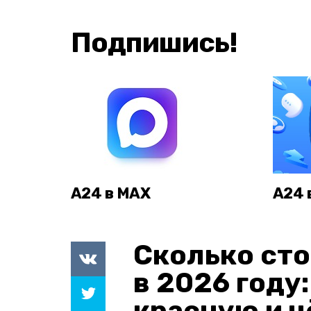
Подпишись!
А24 в MAX
А24 
Сколько сто
в 2026 году
красную и 