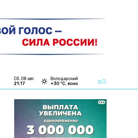
сб, 08 авг.
Володарский
21:17
+
30
°С,
ясно