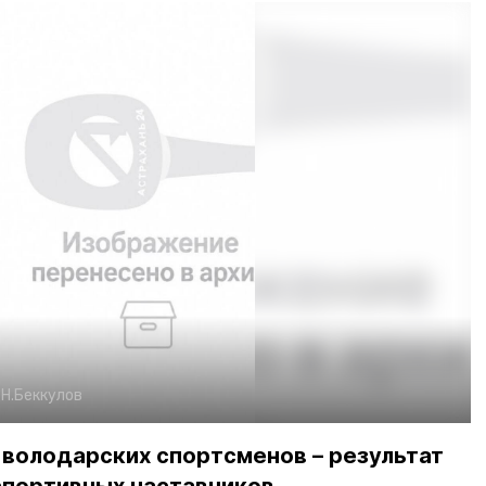
:
Н.Беккулов
 володарских спортсменов – результат