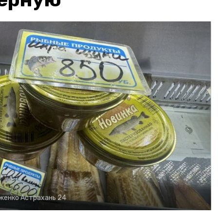
рженко
Астрахань 24