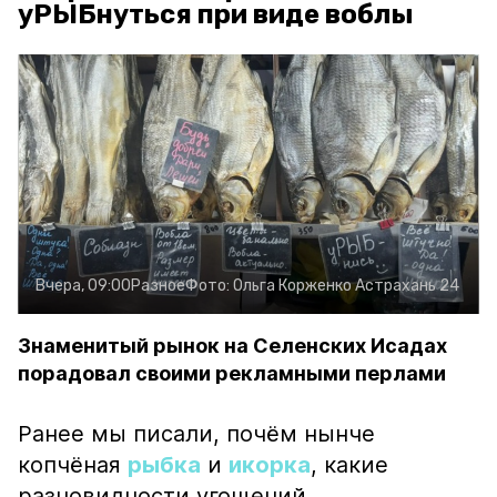
уРЫБнуться при виде воблы
Вчера, 09:00
Разное
Фото:
Ольга Корженко
Астрахань 24
Знаменитый рынок на Селенских Исадах
порадовал своими рекламными перлами
Ранее мы писали, почём нынче
копчёная
рыбка
и
икорка
, какие
разновидности угощений