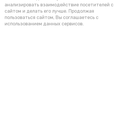
анализировать взаимодействие посетителей с
сайтом и делать его лучше. Продолжая
пользоваться сайтом, Вы соглашаетесь с
использованием данных сервисов.
Фото: Ольга Корженко Астрахань 24
Как объяснили продавцы, воблу берут
охотно: уж больно хороша на вкус. К
тому же её удобно транспортировать,
она долго не портится. А это
немаловажно: рыбка, особенно с такими
бодрыми «аффирмациями», станет