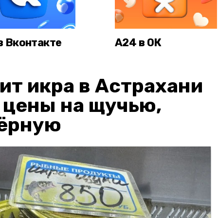
в Вконтакте
А24 в ОК
ит икра в Астрахани
: цены на щучью,
чёрную