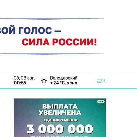
сб, 08 авг.
Володарский
00:55
+
24
°С,
ясно