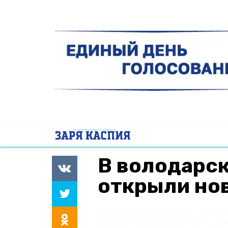
В володарск
открыли но