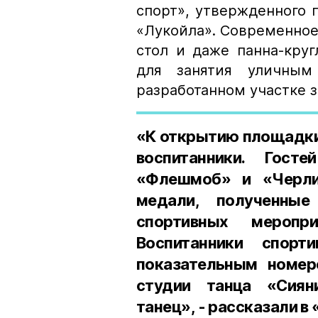
спорт», утвержденного
«Лукойла». Современное
стол и даже панна-кру
для занятия уличны
разработанном участке 
«К открытию площадки 
воспитанники. Гост
«Флешмоб» и «Черли
медали, полученны
спортивных меропри
Воспитанники спорт
показательным номер
студии танца «Сиян
танец», - рассказали в 