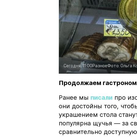
Сегодня, 11:00
Разное
Фото:
Ольга К
Продолжаем гастроном
Ранее мы
писали
про изо
они достойны того, чтоб
украшением стола стану
популярна щучья — за с
сравнительно доступную 