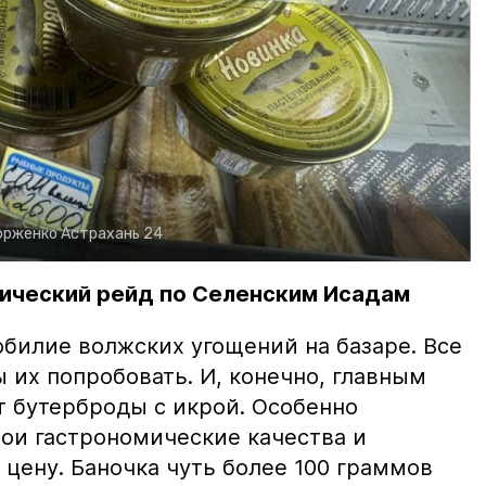
орженко
Астрахань 24
ический рейд по Селенским Исадам
билие волжских угощений на базаре. Все
ы их попробовать. И, конечно, главным
т бутерброды с икрой. Особенно
вои гастрономические качества и
цену. Баночка чуть более 100 граммов