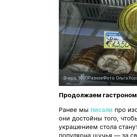
Вчера, 11:00
Разное
Фото:
Ольга Ко
Продолжаем гастроном
Ранее мы
писали
про изо
они достойны того, чтоб
украшением стола стану
популярна щучья — за с