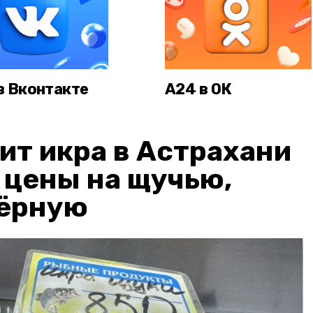
в Вконтакте
А24 в ОК
ит икра в Астрахани
: цены на щучью,
чёрную