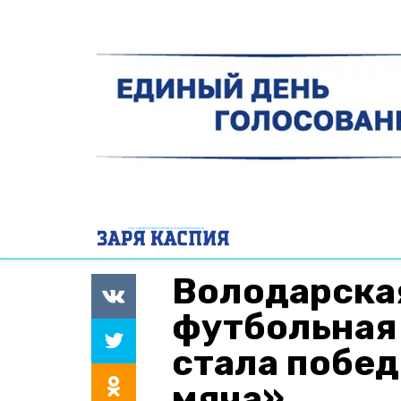
Володарска
футбольная
стала побе
мяча»