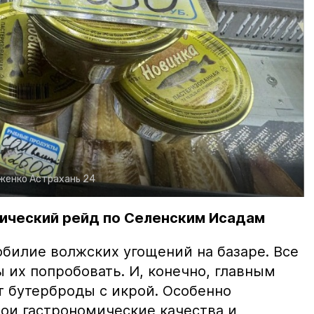
рженко
Астрахань 24
ический рейд по Селенским Исадам
билие волжских угощений на базаре. Все
ы их попробовать. И, конечно, главным
т бутерброды с икрой. Особенно
вои гастрономические качества и