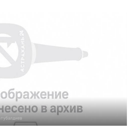
Сатубалдиев