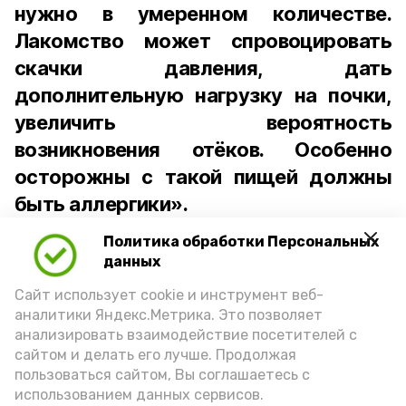
нужно в умеренном количестве.
Лакомство может спровоцировать
скачки давления, дать
дополнительную нагрузку на почки,
увеличить вероятность
возникновения отёков. Особенно
осторожны с такой пищей должны
быть аллергики».
Политика обработки Персональных
Для взрослого человека безопасной
данных
порцией икры считается 30-50 граммов
(2-3 ложки). При этом следует обратить
Сайт использует cookie и инструмент веб-
аналитики Яндекс.Метрика. Это позволяет
внимание на хлеб, с которым она
анализировать взаимодействие посетителей с
подаётся: лучше выбирать
сайтом и делать его лучше. Продолжая
цельнозерновой, с мукой грубого
пользоваться сайтом, Вы соглашаетесь с
использованием данных сервисов.
помола. Есть икру следует в первой