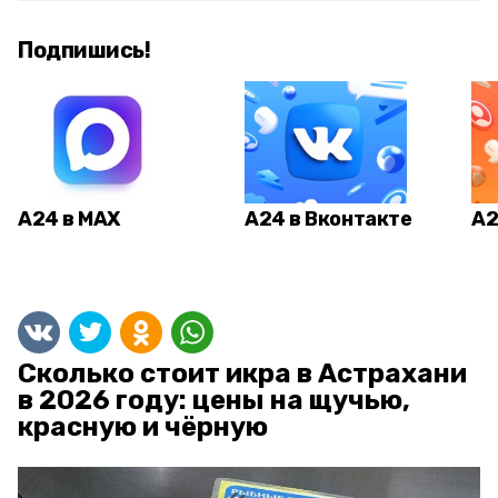
Подпишись!
А24 в MAX
А24 в Вконтакте
А2
Сколько стоит икра в Астрахани
в 2026 году: цены на щучью,
красную и чёрную