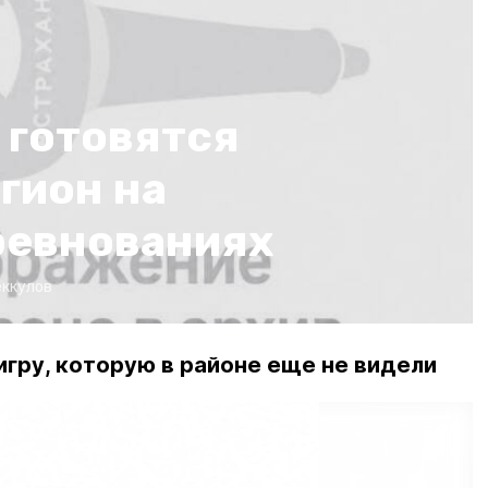
 готовятся
гион на
ревнованиях
еккулов
игру, которую в районе еще не видели