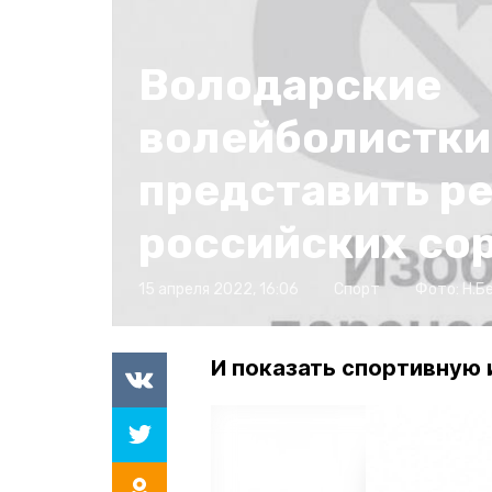
Володарские
волейболистки
представить ре
российских со
15 апреля 2022, 16:06
Спорт
Фото:
Н.Б
И показать спортивную 