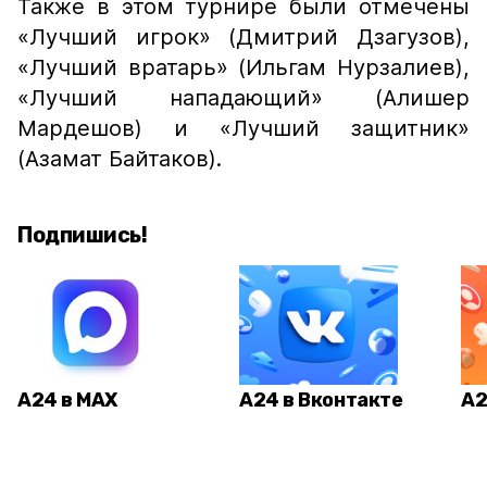
Также в этом турнире были отмечены
«Лучший игрок» (Дмитрий Дзагузов),
«Лучший вратарь» (Ильгам Нурзалиев),
«Лучший нападающий» (Алишер
Мардешов) и «Лучший защитник»
(Азамат Байтаков).
Подпишись!
А24 в MAX
А24 в Вконтакте
А2