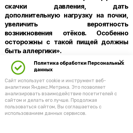
скачки давления, дать
дополнительную нагрузку на почки,
увеличить вероятность
возникновения отёков. Особенно
осторожны с такой пищей должны
быть аллергики».
Политика обработки Персональных
Для взрослого человека безопасной
данных
порцией икры считается 30-50 граммов
(2-3 ложки). При этом следует обратить
Сайт использует cookie и инструмент веб-
аналитики Яндекс.Метрика. Это позволяет
внимание на хлеб, с которым она
анализировать взаимодействие посетителей с
подаётся: лучше выбирать
сайтом и делать его лучше. Продолжая
цельнозерновой, с мукой грубого
пользоваться сайтом, Вы соглашаетесь с
использованием данных сервисов.
помола. Есть икру следует в первой
половине дня. Кстати, полезнее для
здоровья сопроводить такой бутерброд