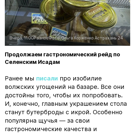
Вчера, 11:00
Разное
Фото:
Ольга Корженко
Астрахань 24
Продолжаем гастрономический рейд по
Селенским Исадам
Ранее мы
писали
про изобилие
волжских угощений на базаре. Все они
достойны того, чтобы их попробовать.
И, конечно, главным украшением стола
станут бутерброды с икрой. Особенно
популярна щучья — за свои
гастрономические качества и