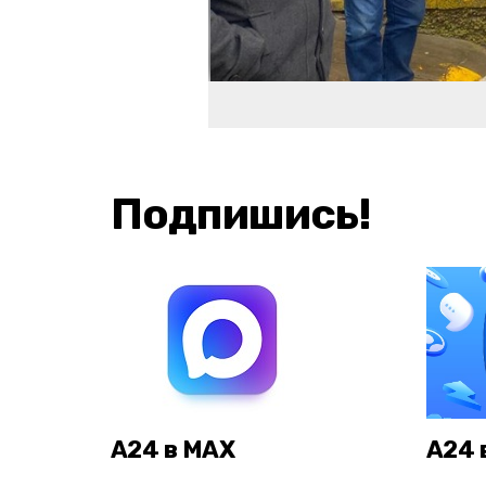
Подпишись!
А24 в MAX
А24 