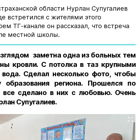
страханской области Нурлан Супугалиев
де встретился с жителями этого
оем ТГ-канале он рассказал, что встреча
ле местной школы.
зглядом заметна одна из больных тем
ны кровли. С потолка в таз крупными
 вода. Сделал несколько фото, чтобы
у образования региона. Прошелся по
о все сделано в них с любовью. Очень
урлан Супугалиев.