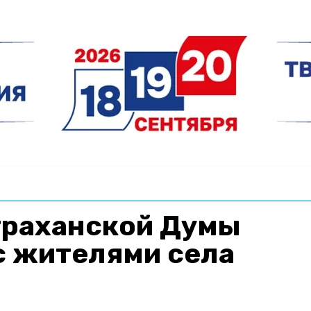
траханской Думы
с жителями села