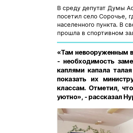
В среду депутат Думы А
посетил село Сорочье, г
населенного пункта. В св
прошла в спортивном за
«Там невооруженным в
- необходимость заме
каплями капала талая
показать их министр
классам. Отметил, чт
уютно», - рассказал Н