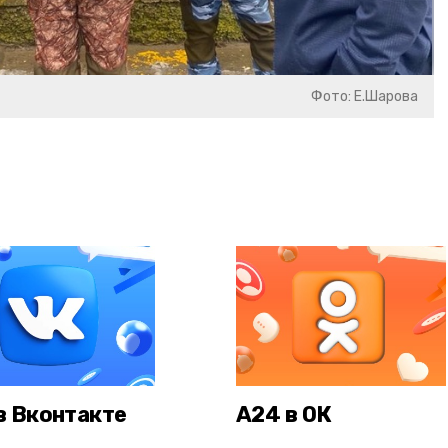
Фото: Е.Шарова
в Вконтакте
А24 в ОК