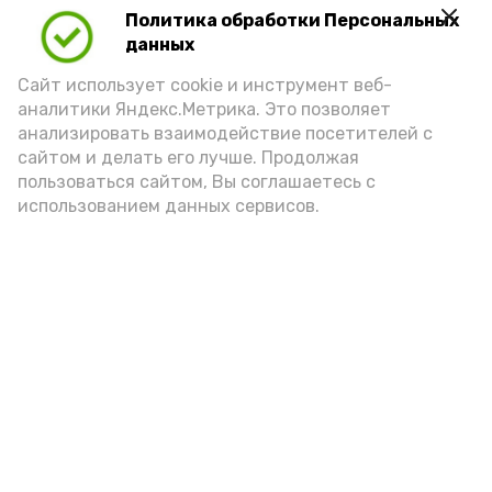
Политика обработки Персональных
Для взрослого человека безопасной
данных
порцией икры считается 30-50 граммов
(2-3 ложки). При этом следует обратить
Сайт использует cookie и инструмент веб-
аналитики Яндекс.Метрика. Это позволяет
внимание на хлеб, с которым она
анализировать взаимодействие посетителей с
подаётся: лучше выбирать
сайтом и делать его лучше. Продолжая
цельнозерновой, с мукой грубого
пользоваться сайтом, Вы соглашаетесь с
использованием данных сервисов.
помола. Есть икру следует в первой
половине дня. Кстати, полезнее для
здоровья сопроводить такой бутерброд
сочными овощами, свежей зеленью и
отварным яйцом.