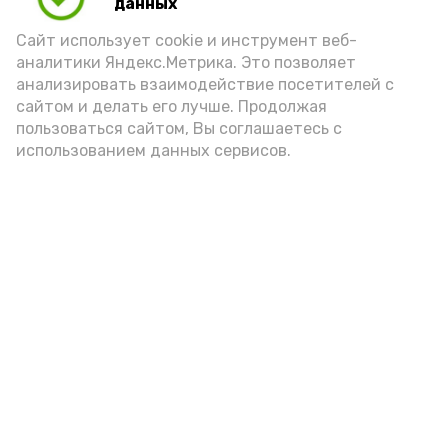
данных
порцией икры считается 30-50 граммов
(2-3 ложки). При этом следует обратить
Сайт использует cookie и инструмент веб-
аналитики Яндекс.Метрика. Это позволяет
внимание на хлеб, с которым она
анализировать взаимодействие посетителей с
подаётся: лучше выбирать
сайтом и делать его лучше. Продолжая
цельнозерновой, с мукой грубого
пользоваться сайтом, Вы соглашаетесь с
использованием данных сервисов.
помола. Есть икру следует в первой
половине дня. Кстати, полезнее для
здоровья сопроводить такой бутерброд
сочными овощами, свежей зеленью и
отварным яйцом.