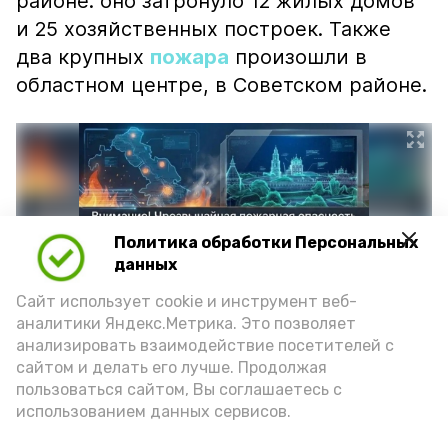
районе: оно затронуло 12 жилых домов
и 25 хозяйственных построек. Также
два крупных
пожара
произошли в
областном центре, в Советском районе.
Политика обработки Персональных
данных
Сайт использует cookie и инструмент веб-
аналитики Яндекс.Метрика. Это позволяет
анализировать взаимодействие посетителей с
сайтом и делать его лучше. Продолжая
Фото: max.ru/mchs_astrakhan
пользоваться сайтом, Вы соглашаетесь с
использованием данных сервисов.