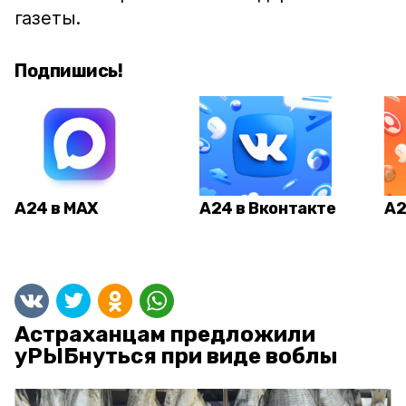
газеты.
Подпишись!
А24 в MAX
А24 в Вконтакте
А2
Астраханцам предложили
уРЫБнуться при виде воблы