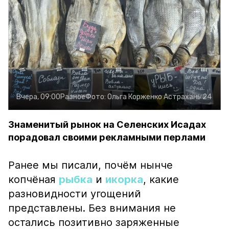
Вчера, 09:00
Разное
Фото:
Ольга Корженко
Астрахань 24
Знаменитый рынок на Селенских Исадах
порадовал своими рекламными перлами
Ранее мы писали, почём нынче
копчёная
рыбка
и
икорка
, какие
разновидности угощений
представлены. Без внимания не
остались позитивно заряженные