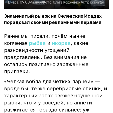
Вчера, 09:00
Разное
Фото:
Ольга Корженко
Астрахань 24
Знаменитый рынок на Селенских Исадах
порадовал своими рекламными перлами
Ранее мы писали, почём нынче
копчёная
рыбка
и
икорка
, какие
разновидности угощений
представлены. Без внимания не
остались позитивно заряженные
прилавки.
«Чёткая вобла для чётких парней» —
вроде бы, те же серебристые спинки, и
характерный запах свежевысушенной
рыбки, что и у соседей, но аппетит
разжигается гораздо сильнее: уж