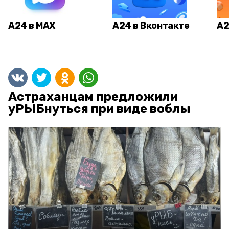
А24 в MAX
А24 в Вконтакте
А2
Астраханцам предложили
уРЫБнуться при виде воблы