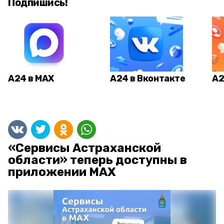
Подпишись!
А24 в MAX
А24 в Вконтакте
А2
«Сервисы Астраханской
области» теперь доступны в
приложении MAX