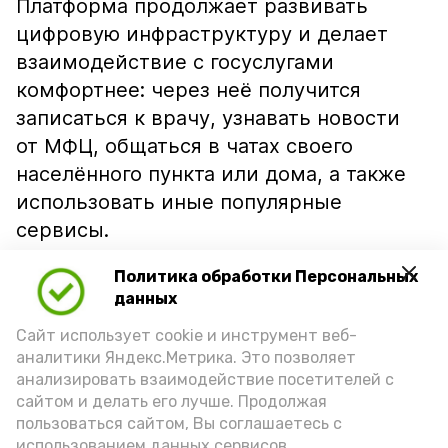
Платформа продолжает развивать
цифровую инфраструктуру и делает
взаимодействие с госуслугами
комфортнее: через неё получится
записаться к врачу, узнавать новости
от МФЦ, общаться в чатах своего
населённого пункта или дома, а также
использовать иные популярные
сервисы.
Главная цель — обеспечить каждому
Политика обработки Персональных
жителю Астраханской области лёгкий,
данных
оперативный и доступный способ
Сайт использует cookie и инструмент веб-
получения услуг, делится
аналитики Яндекс.Метрика. Это позволяет
анализировать взаимодействие посетителей с
«Астрахань 24».
сайтом и делать его лучше. Продолжая
Опробовать сервис можно по
ссылке
.
пользоваться сайтом, Вы соглашаетесь с
использованием данных сервисов.