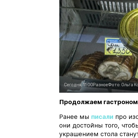
Сегодня, 11:00
Разное
Фото:
Ольга К
Продолжаем гастроном
Ранее мы
писали
про изо
они достойны того, чтоб
украшением стола стану