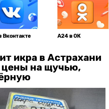
в Вконтакте
А24 в ОК
ит икра в Астрахани
: цены на щучью,
чёрную