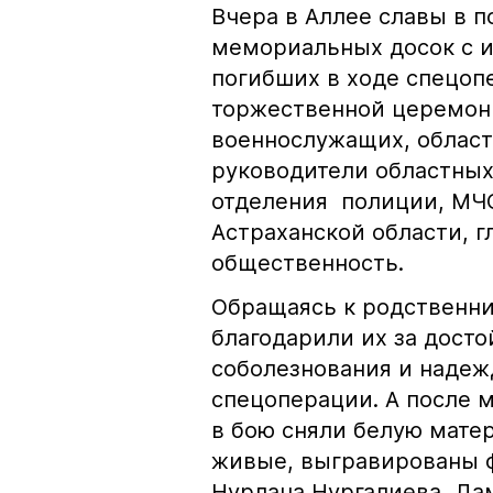
Вчера в Аллее славы в 
мемориальных досок с 
погибших в ходе спецопе
торжественной церемон
военнослужащих, област
руководители областных
отделения полиции, МЧС
Астраханской области, г
общественность.
Обращаясь к родственн
благодарили их за дост
соболезнования и надеж
спецоперации. А после 
в бою сняли белую матер
живые, выгравированы ф
Нурлана Нургалиева, Да