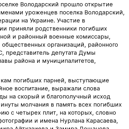
поселке Володарский прошло открытие
именами уроженцев поселка Володарский,
рации на Украине. Участие в
ии приняли родственники погибших
ной и районный военные комиссары,
 общественных организаций, районного
, представитель депутата Думы
лавы района и муниципалитетов,
икам погибших парней, выступающие
ойное воспитание, выражали слова
ды на скорый и благополучный исход
минуты молчания в память всех погибших
ию с четырех плит, на которых, словно
отографии и имена Нурлана Карасаева,
мира Айтказиева и Замира Дощанова.