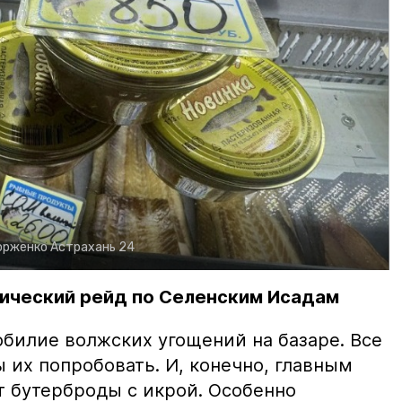
орженко
Астрахань 24
ический рейд по Селенским Исадам
билие волжских угощений на базаре. Все
ы их попробовать. И, конечно, главным
т бутерброды с икрой. Особенно