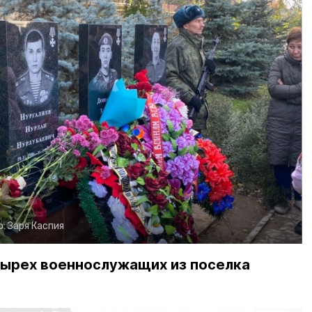
о:
Заря Каспия
тырех военнослужащих из поселка