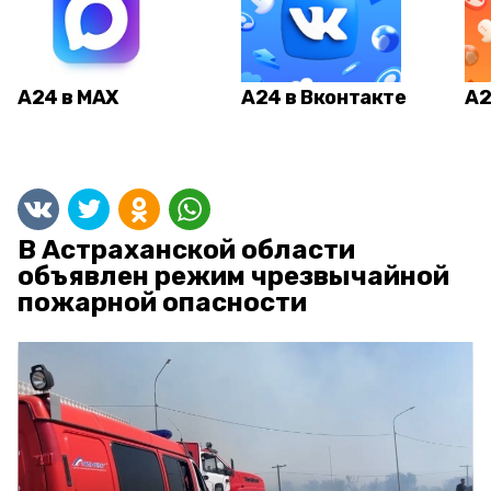
А24 в MAX
А24 в Вконтакте
А2
В Астраханской области
объявлен режим чрезвычайной
пожарной опасности