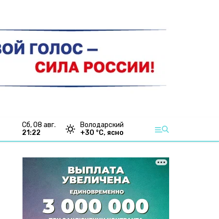
сб, 08 авг.
Володарский
21:22
+
30
°С,
ясно