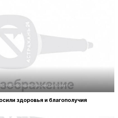
то:
АМО «Большемогойский сельсовет»
росили здоровья и благополучия