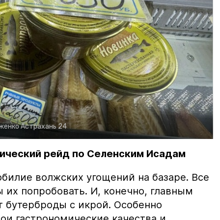
рженко
Астрахань 24
ический рейд по Селенским Исадам
билие волжских угощений на базаре. Все
ы их попробовать. И, конечно, главным
т бутерброды с икрой. Особенно
вои гастрономические качества и