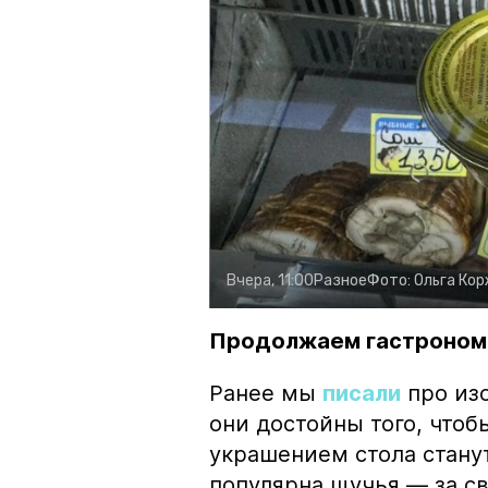
Вчера, 11:00
Разное
Фото:
Ольга Ко
Продолжаем гастроном
Ранее мы
писали
про изо
они достойны того, чтоб
украшением стола стану
популярна щучья — за с