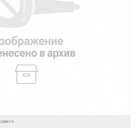
ьсовет»