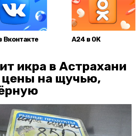
в Вконтакте
А24 в ОК
ит икра в Астрахани
: цены на щучью,
чёрную