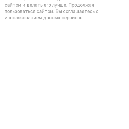
А24 в MAX
А24 в Вконтакте
А2
сайтом и делать его лучше. Продолжая
пользоваться сайтом, Вы соглашаетесь с
использованием данных сервисов.
«Сервисы Астраханской
области» теперь доступны в
приложении MAX
Вчера, 08:49
Общество
Фото:
max.ru/babushkin30