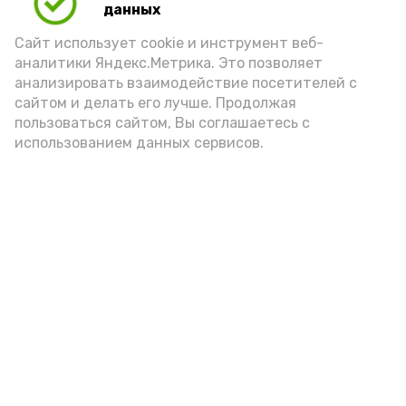
данных
«Победоносец», запущенная
Сайт использует cookie и инструмент веб-
по инициативе губернатора Игоря
аналитики Яндекс.Метрика. Это позволяет
Бабушкина, по своей сути сопоставима
анализировать взаимодействие посетителей с
с президентским проектом «Время
сайтом и делать его лучше. Продолжая
героев».
пользоваться сайтом, Вы соглашаетесь с
использованием данных сервисов.
Подпишись!
А24 в MAX
А24 в Вконтакте
А2