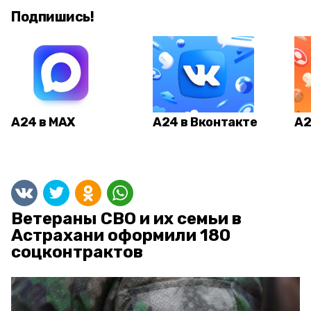
Подпишись!
А24 в MAX
А24 в Вконтакте
А2
Ветераны СВО и их семьи в
Астрахани оформили 180
соцконтрактов