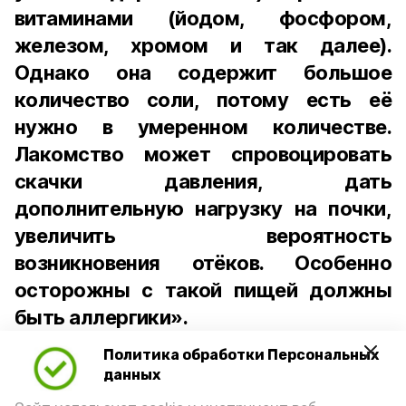
витаминами (йодом, фосфором,
железом, хромом и так далее).
Однако она содержит большое
количество соли, потому есть её
нужно в умеренном количестве.
Лакомство может спровоцировать
скачки давления, дать
дополнительную нагрузку на почки,
увеличить вероятность
возникновения отёков. Особенно
осторожны с такой пищей должны
быть аллергики».
Политика обработки Персональных
Для взрослого человека безопасной
данных
порцией икры считается 30-50 граммов