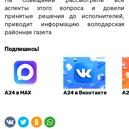
На совещании рассмотрели все
аспекты этого вопроса и довели
принятые решения до исполнителей,
приводит информацию володарская
районная газета
Подпишись!
А24 в MAX
А24 в Вконтакте
А2