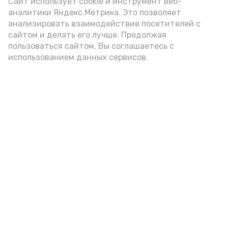
(2-3 ложки). При этом следует обратить
Сайт использует cookie и инструмент веб-
аналитики Яндекс.Метрика. Это позволяет
внимание на хлеб, с которым она
анализировать взаимодействие посетителей с
подаётся: лучше выбирать
сайтом и делать его лучше. Продолжая
цельнозерновой, с мукой грубого
пользоваться сайтом, Вы соглашаетесь с
использованием данных сервисов.
помола. Есть икру следует в первой
половине дня. Кстати, полезнее для
здоровья сопроводить такой бутерброд
сочными овощами, свежей зеленью и
отварным яйцом.