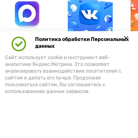
А24 в MAX
А24 в Вконтакте
А2
Политика обработки Персональных
данных
Сайт использует cookie и инструмент веб-
аналитики Яндекс.Метрика. Это позволяет
анализировать взаимодействие посетителей с
В Астраханской области
сайтом и делать его лучше. Продолжая
объявлен режим чрезвычайной
пользоваться сайтом, Вы соглашаетесь с
использованием данных сервисов.
пожарной опасности