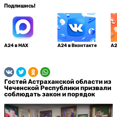
Подпишись!
А24 в MAX
А24 в Вконтакте
А2
Гостей Астраханской области из
Чеченской Республики призвали
соблюдать закон и порядок