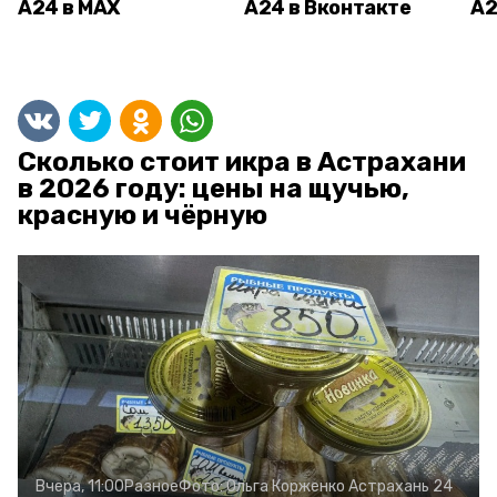
А24 в MAX
А24 в Вконтакте
А2
Сколько стоит икра в Астрахани
в 2026 году: цены на щучью,
красную и чёрную
Вчера, 11:00
Разное
Фото:
Ольга Корженко
Астрахань 24