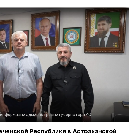
 информации администрации губернатора АО
еченской Республики в Астраханской