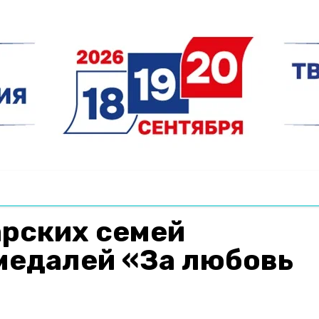
арских семей
медалей «За любовь