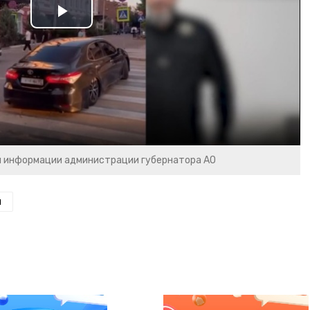
Play
Video
и информации администрации губернатора АО
н