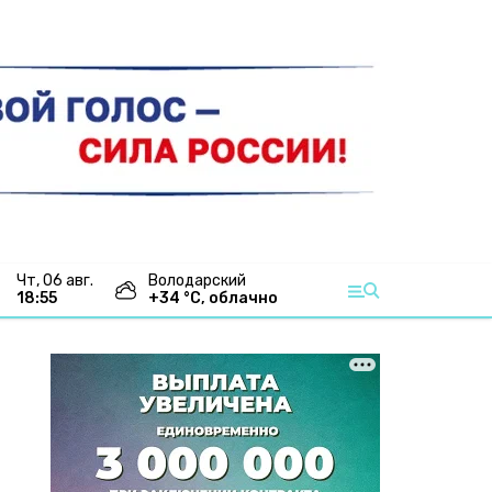
чт, 06 авг.
Володарский
18:55
+
34
°С,
облачно