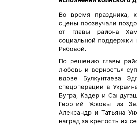
исполнении воинского 
Во время праздника, 
сцены прозвучали поздр
от главы района Ха
социальной поддержки 
Рябовой.
По решению главы райо
любовь и верность» су
вдове Булкунтаева Эд
спецоперации в Украин
Бугра, Кадер и Сандуг
Георгий Усковы из Зе
Александр и Татьяна У
наград за крепость их с