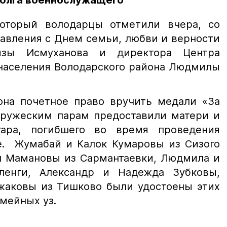
долга военнослужащего
который володарцы отметили вчера, со
авления с Днем семьи, любви и верности
мзы Исмуханова и директора Центра
населения Володарского района Людмилы
на почетное право вручить медали «За
пружеским парам предоставили матери и
гара, погибшего во время проведения
е. Жумабай и Калок Кумаровы из Сизого
аш Мамановы из Сармантаевки, Людмила и
ленги, Александр и Надежда Зубковы,
нжаковы из Тишково были удостоены этих
емейных уз.