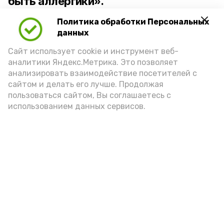
быть аллергики».
Политика обработки Персональных
Для взрослого человека безопасной
данных
порцией икры считается 30-50 граммов
(2-3 ложки). При этом следует обратить
Сайт использует cookie и инструмент веб-
аналитики Яндекс.Метрика. Это позволяет
внимание на хлеб, с которым она
анализировать взаимодействие посетителей с
подаётся: лучше выбирать
сайтом и делать его лучше. Продолжая
цельнозерновой, с мукой грубого
пользоваться сайтом, Вы соглашаетесь с
использованием данных сервисов.
помола. Есть икру следует в первой
половине дня. Кстати, полезнее для
здоровья сопроводить такой бутерброд
сочными овощами, свежей зеленью и
отварным яйцом.