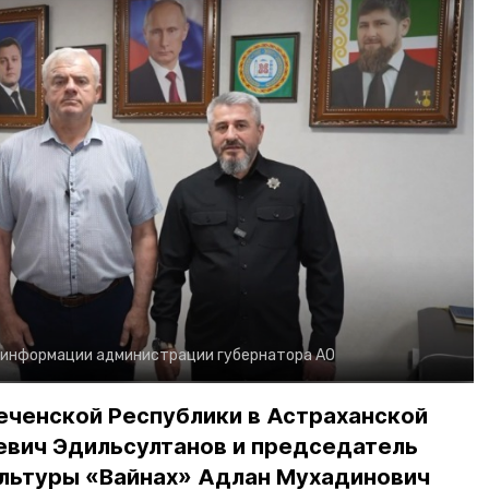
 информации администрации губернатора АО
еченской Республики в Астраханской
евич Эдильсултанов и председатель
льтуры «Вайнах» Адлан Мухадинович