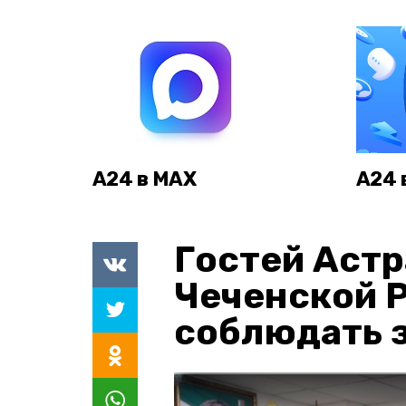
А24 в MAX
А24 
Гостей Астр
Чеченской 
соблюдать з