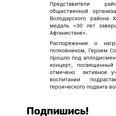
Представители рай
общественной организ
Володарского района 
медаль «30 лет завер
Афганистане».
Распоряжение о нагр
полковником, Героем Со
прошло под аплодисмен
концерт, посвященный
отмечено активное уч
воспитании подрас
героического подвига во
Подпишись!