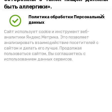
быть аллергики».
Политика обработки Персональных
Для взрослого человека безопасной
данных
порцией икры считается 30-50 граммов
(2-3 ложки). При этом следует обратить
Сайт использует cookie и инструмент веб-
аналитики Яндекс.Метрика. Это позволяет
внимание на хлеб, с которым она
анализировать взаимодействие посетителей с
подаётся: лучше выбирать
сайтом и делать его лучше. Продолжая
цельнозерновой, с мукой грубого
пользоваться сайтом, Вы соглашаетесь с
использованием данных сервисов.
помола. Есть икру следует в первой
половине дня. Кстати, полезнее для
здоровья сопроводить такой бутерброд
сочными овощами, свежей зеленью и
отварным яйцом.