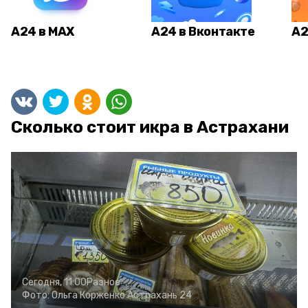
А24 в MAX
А24 в Вконтакте
А2
Сколько стоит икра в Астрахани
Сегодня, 11:00
Разное
Фото:
Ольга Корженко
Астрахань 24