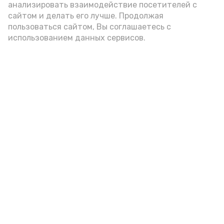
анализировать взаимодействие посетителей с
А24 в MAX
А24 в Вконтакте
А2
сайтом и делать его лучше. Продолжая
пользоваться сайтом, Вы соглашаетесь с
использованием данных сервисов.
Гостей Астраханской области из
Чеченской Республики призвали
соблюдать закон и порядок
6 августа , 16:15
Общество
Фото:
управление пресс-службы и информации