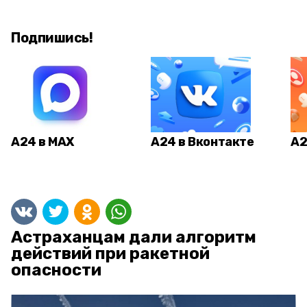
Подпишись!
А24 в MAX
А24 в Вконтакте
А2
Астраханцам дали алгоритм
действий при ракетной
опасности