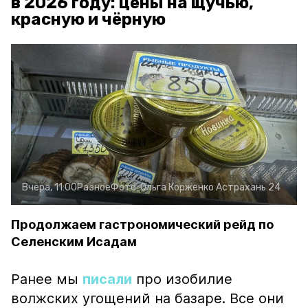
в 2026 году: цены на щучью,
красную и чёрную
Вчера, 11:00
Разное
Фото:
Ольга Корженко
Астрахань 24
Продолжаем гастрономический рейд по
Селенским Исадам
Ранее мы
писали
про изобилие
волжских угощений на базаре. Все они