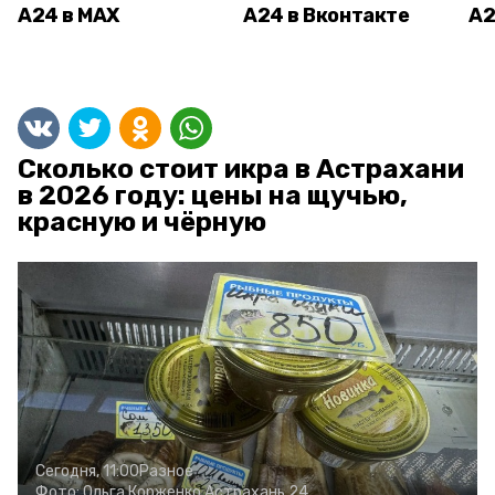
А24 в MAX
А24 в Вконтакте
А2
Сколько стоит икра в Астрахани
в 2026 году: цены на щучью,
красную и чёрную
Сегодня, 11:00
Разное
Фото:
Ольга Корженко
Астрахань 24