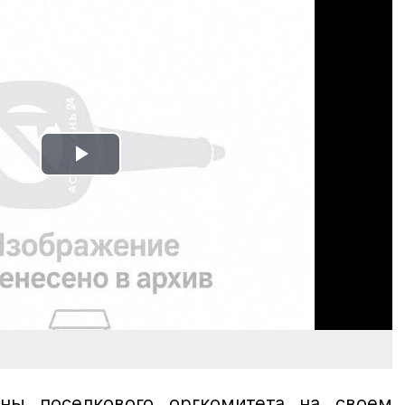
Play
Video
ны поселкового оргкомитета на своем