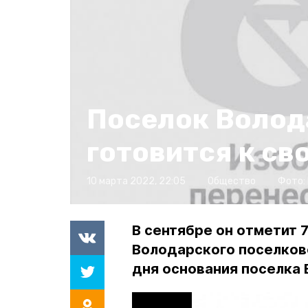
Поселок Волод
готовится к с
10 марта 2022, 22:05
Общество
Фото:
В сентябре он отметит 
Володарского поселково
дня основания поселка