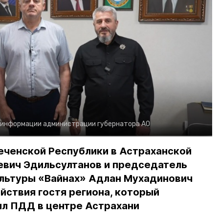
 информации администрации губернатора АО
еченской Республики в Астраханской
евич Эдильсултанов и председатель
льтуры «Вайнах» Адлан Мухадинович
йствия гостя региона, который
л ПДД в центре Астрахани