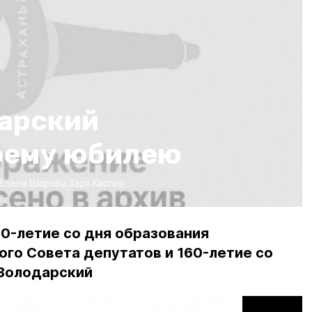
арский
воему юбилею
Елена Шарова
Заря Каспия
70-летие со дня образования
го Совета депутатов и 160-летие со
 Володарский