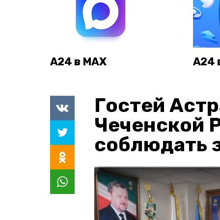
А24 в MAX
А24 
Гостей Астр
Чеченской 
соблюдать з