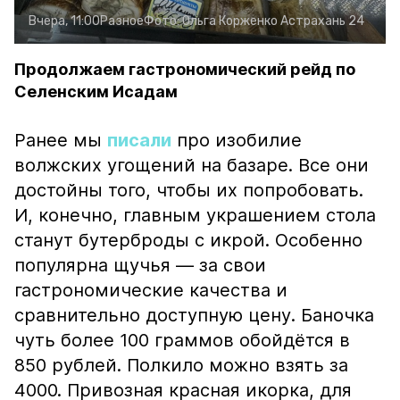
Вчера, 11:00
Разное
Фото:
Ольга Корженко
Астрахань 24
Продолжаем гастрономический рейд по
Селенским Исадам
Ранее мы
писали
про изобилие
волжских угощений на базаре. Все они
достойны того, чтобы их попробовать.
И, конечно, главным украшением стола
станут бутерброды с икрой. Особенно
популярна щучья — за свои
гастрономические качества и
сравнительно доступную цену. Баночка
чуть более 100 граммов обойдётся в
850 рублей. Полкило можно взять за
4000. Привозная красная икорка, для