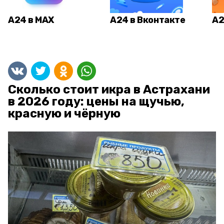
А24 в MAX
А24 в Вконтакте
А2
Сколько стоит икра в Астрахани
в 2026 году: цены на щучью,
красную и чёрную