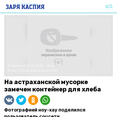
22 февраля 2022, 22:53
Общество
Фото:
С.Попов
@sergeipopov334
На астраханской мусорке
замечен контейнер для хлеба
Фотографией ноу-хау поделился
пользователь соцсети