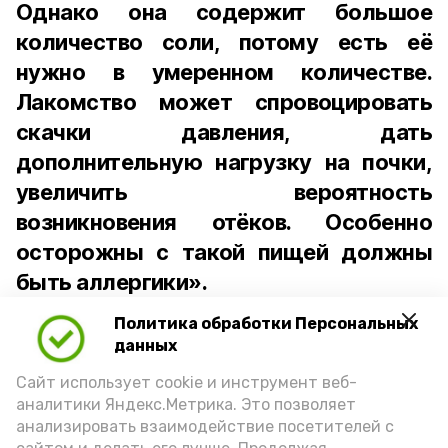
Однако она содержит большое
количество соли, потому есть её
нужно в умеренном количестве.
Лакомство может спровоцировать
скачки давления, дать
дополнительную нагрузку на почки,
увеличить вероятность
возникновения отёков. Особенно
осторожны с такой пищей должны
быть аллергики».
Политика обработки Персональных
Для взрослого человека безопасной
данных
порцией икры считается 30-50 граммов
(2-3 ложки). При этом следует обратить
Сайт использует cookie и инструмент веб-
аналитики Яндекс.Метрика. Это позволяет
внимание на хлеб, с которым она
анализировать взаимодействие посетителей с
подаётся: лучше выбирать