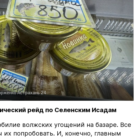
орженко
Астрахань 24
ический рейд по Селенским Исадам
билие волжских угощений на базаре. Все
ы их попробовать. И, конечно, главным