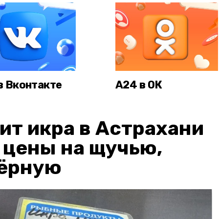
в Вконтакте
А24 в ОК
ит икра в Астрахани
: цены на щучью,
чёрную