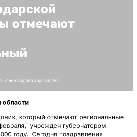
одарской
ты отмечают
ьный
о:
Елена Шарова
Заря Каспия
 области
здник, который отмечают региональные
февраля, учрежден губернатором
000 году. Сегодня поздравления