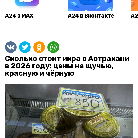
А24 в MAX
А24 в Вконтакте
А2
Сколько стоит икра в Астрахани
в 2026 году: цены на щучью,
красную и чёрную