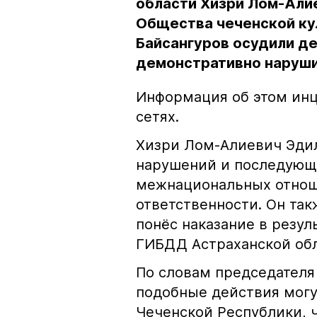
области Хизри Лом-Али
Общества чеченской ку
Байсангуров осудили де
демонстративно наруши
Информация об этом инц
сетях.
Хизри Лом-Алиевич Эдил
нарушений и последующе
межнациональных отноше
ответственности. Он та
понёс наказание в резу
ГИБДД Астраханской обл
По словам председателя
подобные действия могу
Чеченской Республики, 