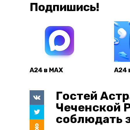
Подпишись!
А24 в MAX
А24 
Гостей Астр
Чеченской 
соблюдать з