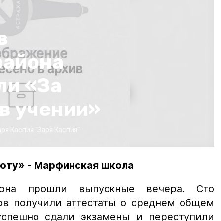
в
района
ли «За
в учении»
аря Каспия
"Заря Каспия"
лоту» - Марфинская школа
она прошли выпускные вечера. Сто
ов получили аттестаты о среднем общем
успешно сдали экзамены и переступили