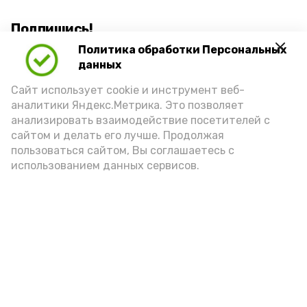
Подпишись!
Политика обработки Персональных
данных
Сайт использует cookie и инструмент веб-
аналитики Яндекс.Метрика. Это позволяет
анализировать взаимодействие посетителей с
А24 в MAX
А24 в Вконтакте
А2
сайтом и делать его лучше. Продолжая
пользоваться сайтом, Вы соглашаетесь с
использованием данных сервисов.
Астраханцам дали алгоритм
действий при ракетной
опасности