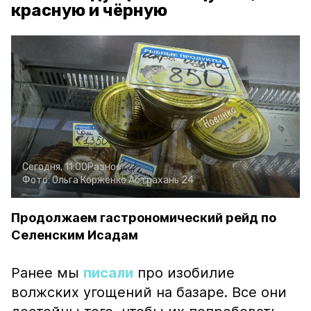
красную и чёрную
Сегодня, 11:00
Разное
Фото:
Ольга Корженко
Астрахань 24
Продолжаем гастрономический рейд по
Селенским Исадам
Ранее мы
писали
про изобилие
волжских угощений на базаре. Все они