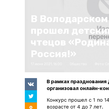
В Володарском
прошел детски
чтецов «Родина
Россия!»
17 июня 2021, 16:00
Общество
Фото:
Сл
В рамках празднования
организовал онлайн-кон
Конкурс прошел с 1 по 1
возрасте от 4 до 7 лет.