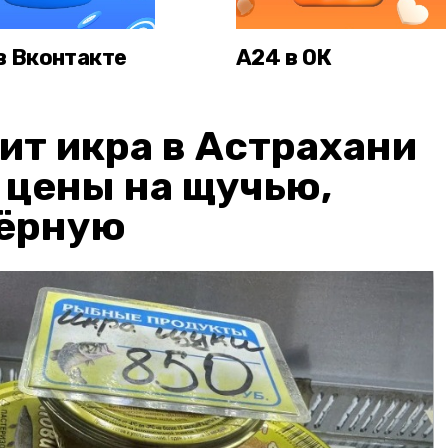
в Вконтакте
А24 в ОК
ит икра в Астрахани
: цены на щучью,
чёрную