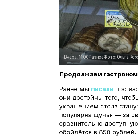
Вчера, 11:00
Разное
Фото:
Ольга Ко
Продолжаем гастроном
Ранее мы
писали
про изо
они достойны того, чтоб
украшением стола стану
популярна щучья — за с
сравнительно доступную 
обойдётся в 850 рублей.