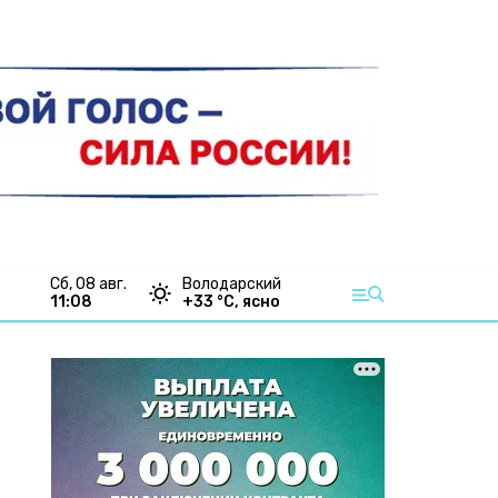
сб, 08 авг.
Володарский
11:08
+
33
°С,
ясно