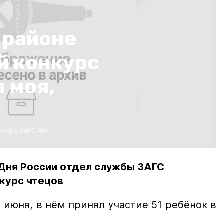
 районе
й конкурс
 моя,
ужба ЗАГС АО
 Дня России отдел службы ЗАГС
курс чтецов
4 июня, в нём принял участие 51 ребёнок в