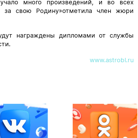
вучало много произведений, и во всех
ь за свою Родину»
отметила член жюри
будут награждены дипломами от службы
сти.
www.astrobl.ru