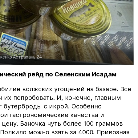
рженко
Астрахань 24
ический рейд по Селенским Исадам
билие волжских угощений на базаре. Все
ы их попробовать. И, конечно, главным
т бутерброды с икрой. Особенно
вои гастрономические качества и
цену. Баночка чуть более 100 граммов
 Полкило можно взять за 4000. Привозная